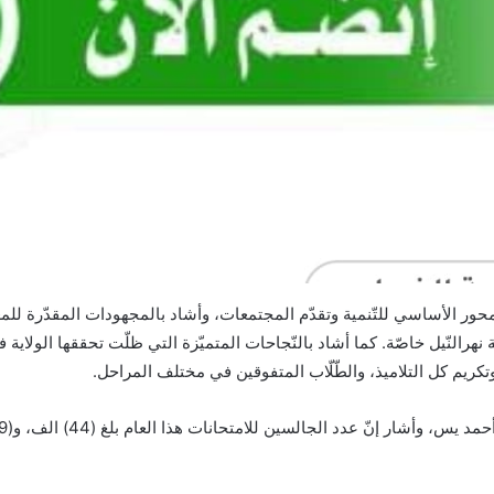
المحور الأساسي للتّنمية وتقدّم المجتمعات، وأشاد بالمجهودات المقدّرة للمعل
هرالنّيل خاصّة. كما أشاد بالنّجاحات المتميّزة التي ظلّت تحققها الولاية ف
ز وتكريم كل التلاميذ، والطّلّاب المتفوقين في مختلف المراحل.