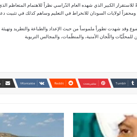
 للاستقرار الكبير الذي شهده العام الدّراسي نظراً للاهتمام المتعاظم الذي
ة ومحفزاً لولايات السودان للانخراط في التعليم وساهم كذلك في تثبيت دعائم
وع وقد شهدت تطوراً ملموساً من حيث الإعداد والطباعة والتطريد وتهيئة مرا
ين للمحلّيّات واللّجان الأمنية، والمنظّمات، والمجالس التربوية
بينتيريست
م
نجاة
(15)
سودانياً
بأعجوبة