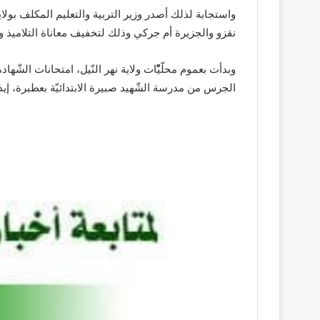
واستجابة لذلك أصدر وزير التربية والتعليم المكلف بول
نقزو والجزيرة أم جركي وذلك لتخفيف معاناة التلاميذ و
وبدأت بعموم محلّيّْات ولاية نهر النّيل، امتحانات الشّهادة
الجرس من مدرسة الشّهيد صبيرة الابتدائيّة بعطبرة، إيذانا