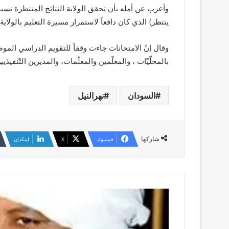
وأعرب عن أمله بأن تحقق الولاية النتائج المنتظرة نسبةً
ينتظر) الذي كان دافعاً لاستمرار مسيرة التعليم بالولاي
وقال إنّ الامتحانات جاءت وفقاً للتقويم الدراسي الموض
بالمحلّيّات ، والمعلّمين والمعلّمات، والمديرين التّنفيذي
السودان
نهرالنيل
شاركها
فيسبوك
‫X
لينكدإن
حسين
خوجلي
يكتب
بيننا