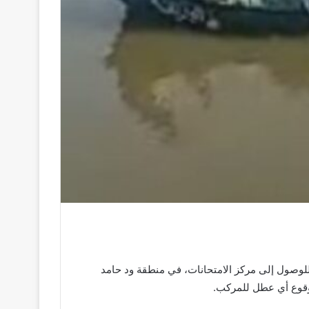
 للوصول إلى مركز الامتحانات، في منطقة ود حامد
ل وقوع أي عطل للمركب.