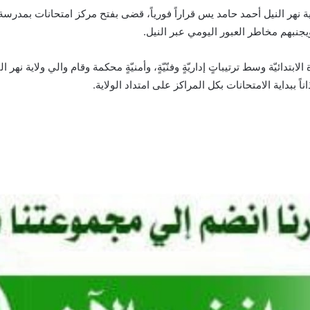
اية نهر النيل أحمد حامد يس قراراً فورياً، قضى بفتح مركز امتحانات بمدر
يجنبهم مخاطر العبور اليومي عبر النيل.
 الابتدائيّة وسط ترتيباتٍ إداريّةٍ وفنّيّةٍ، وأمنيّةٍ محكمة وقام والي ولاية نه
ً ببداية الامتحانات بكل المراكز على امتداد الولاية.