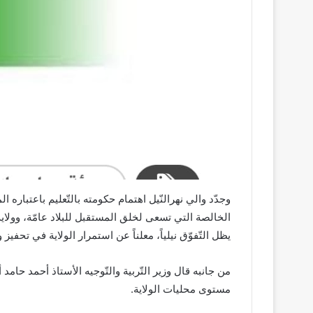
وجدّد والي نهرالنّيل اهتمام حكومته بالتّعليم باعتباره 
الخالصة التي تسعى لخلق المستقبل للبلاد عامّة، وولاية ن
يظل التّفوّق نيلياً، معلناً عن استمرار الولاية في تحفي
مستوى محليات الولاية.