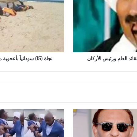
من
الغرق
وفقدان
(18)
آخرين
في
البحر
الأبيض
قائد العام ورئيس الأركان
نجاة (15) سودانياً بأعجوبة من الغرق وفقدان (18) آخرين في البحر الأبيض