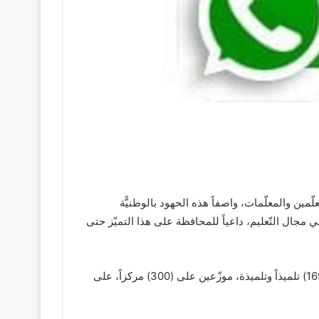
ّمين والمعلّمات، واصفاً هذه الحهود بالوطنيًّة
ي مجال التّعليم، داعياً للمحافظة على هذا التميّز حتى
من جانبه قال وزير التّربية والتّوجيه الأستاذ أحمد حامد أحمد يس، وأشار إنّ عدد الجالسين للامتحانات هذا العام بلغ (44) الف، و(169) تلميذاً وتلميذة، موزّعين على (300) مركزاً، على