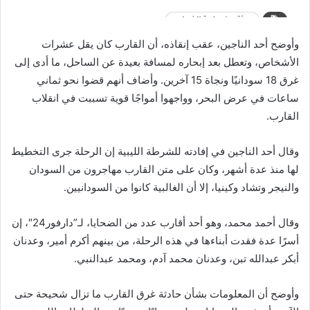
وأوضح أحد الناجين، عقب إنقاذه، أن القارب كان يقل عشرات
الأشخاص، وتعطل بعد إبحاره لمسافة بعيدة عن الساحل، ما أدى إلى
غرق 18 سودانيًا ونجاة 15 آخرين. وأضاف أنهم قضوا نحو ثماني
ساعات في عرض البحر، وواجهوا أمواجًا قوية تسببت في انقلاب
القارب.
وقال أحد الناجين في إفادته للشرطة الليبية إن الرحلة جرى التخطيط
لها منذ عدة أشهر، وكان على متن القارب مهاجرون من السودان
والنيجر وتشاد وكينيا، إلا أن الغالبية كانوا من السودانيين.
وقال أحمد محمد، وهو أحد أقارب عدد من الضحايا، لـ”دارفور24″، إن
أسرًا عدة فقدت أبناءها في هذه الرحلة، من بينهم أكرم أمير، وعدنان
أبكر عبدالله تبن، وعدنان محمد آدم، ومحمد عبدالنبي.
وأوضح أن المعلومات بشأن حادثة غرق القارب ما تزال شحيحة حتى