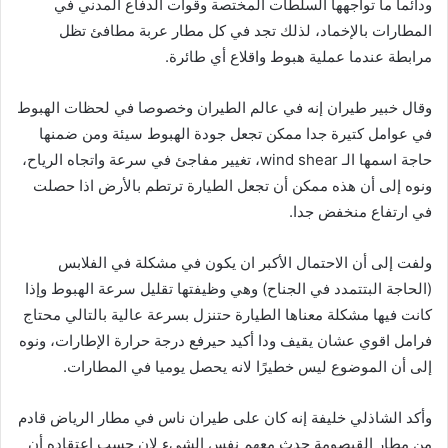
ودائما ما تواجهها السلطات المختصة وقوات الدفاع المدني في
المطارات بالإخماد، لذلك تجد في كل مطار عربة مطافئ تظل
مرابطة عندما عملية هبوط واقلاع أي طائرة.
وقال خبير طيران إنه في عالم الطيران وخصوصا في لحظات الهبوط
في عوامل كتيرة جدا ممكن تجعل جودة الهبوط سيئة ومن ضمنها
حاجة اسمها الـ wind shear، تغيير مفاجئ في سرعة واتجاه الرياح،
ونوه إلى أن هذه ممكن أن تجعل الطيارة ترتطم بالأرض اذا حصلت
في ارتفاع منخفض جدا.
ولفت إلى أن الاحتمال الأكبر ان يكون في مشكلة في الفلابس
(الحاجة البتتمدد في الجناح) وهي وظيفتها تقليل سرعة الهبوط وإذا
كانت فيها مشكلة معناها الطيارة حتنزل بسرعة عالية بالتالي محتاج
فرامل اقوي عشان يقيف ودا أكيد حيرفع درجة حرارة الإطارات، ونوه
إلى أن الموضوع ليس خطيرًا لانه يحصل يوميا في المطارات.
وأكد الشاذلي خليفة إنه كان على طيران ناس في مطار الرياض قادم
من مطار القيصومة حدث معهم نفس الشيء لان حسب اعتقاده أن