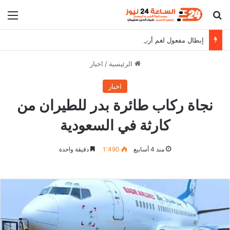
بحث عن
الق
إبطال مفعول لغم أرضي بشارع عام في الخرطوم
الرئيسية
/
اخبار
اخبار
نجاة ركاب طائرة بدر للطيران من
كارثة في السعودية
منذ 4 أسابيع
1٬490
دقيقة واحدة