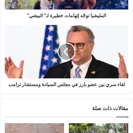
المليشيا توجّه إتهامات خطيرة لـ" البيشي"
لقاء
سري
بين
عضو
بارز
في
مجلس
السيادة
ومستشار
ترامب
لقاء سري بين عضو بارز في مجلس السيادة ومستشار ترامب
مقالات ذات صلة