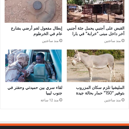
القبض على أجنبي يحمل جثة أجنبي
إبطال مفعول لغم أرضي بشارع
أخر داخل مبنى “خرابة” في بارا
عام في الخرطوم
منذ ساعتين
منذ ساعتين
المليشيا تلزم سكان المزروب
لقاء سري بين حميدتي وحفتر في
بتوفير “150” حمار بحالة جيدة
جنوب ليبيا
منذ ساعتين
منذ 12 ساعة