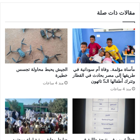
مقالات ذات صلة
مأساة مؤلمة.. وفاة أم سودانية في
الجيش يحبط محاولة تجسس
طريقها إلى مصر بحادث في القطار
خطيرة
وتترك أطفالها الـ5 تائهون
منذ 4 ساعات
منذ 4 ساعات
خطأ غريب في نتيجة طالبة في
ضابط معاش برتبة لواء ومعتمد