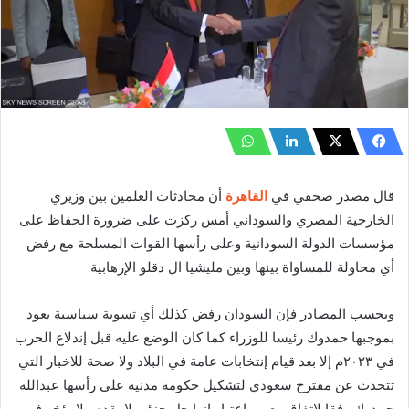
قال مصدر صحفي في
القاهرة
أن محادثات العلمين بين وزيري
الخارجية المصري والسوداني أمس ركزت على ضرورة الحفاظ على
مؤسسات الدولة السودانية وعلى رأسها القوات المسلحة مع رفض
أي محاولة للمساواة بينها وبين مليشيا ال دقلو الإرهابية
وبحسب المصادر فإن السودان رفض كذلك أي تسوية سياسية يعود
بموجبها حمدوك رئيسا للوزراء كما كان الوضع عليه قبل إندلاع الحرب
في ٢٠٢٣م إلا بعد قيام إنتخابات عامة في البلاد ولا صحة للاخبار التي
تتحدث عن مقترح سعودي لتشكيل حكومة مدنية على رأسها عبدالله
حمدوك وفقا لإتفاق معين بإعتبار انها حل جزئي لا يقدم ولا يؤخر في