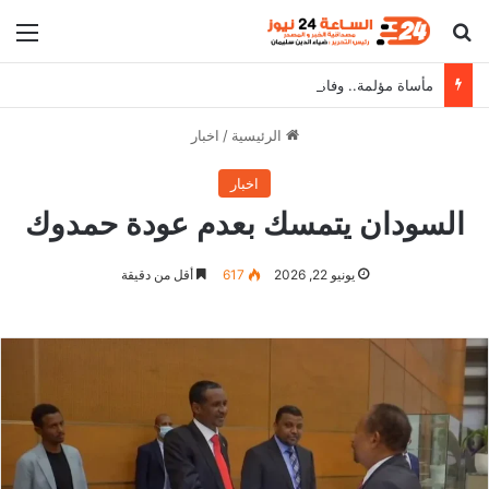
بحث عن
الق
مأساة مؤلمة.. وفاة أم سودانية في طريقها إلى مصر بحادث في القطار وتترك أطفالها الـ5 تائهون
الرئيسية
/
اخبار
اخبار
السودان يتمسك بعدم عودة حمدوك
يونيو 22, 2026
617
أقل من دقيقة