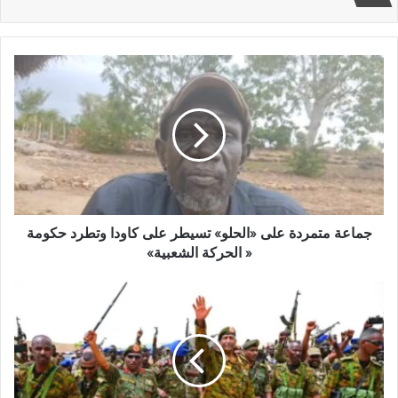
جماعة
متمردة
على
«الحلو»
تسيطر
على
كاودا
وتطرد
حكومة
«
جماعة متمردة على «الحلو» تسيطر على كاودا وتطرد حكومة
الحركة
« الحركة الشعبية»
الشعبية»
البرهان
يفوض
الأجهزة
الأمنية
بالحسم
في