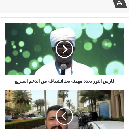
فارس
النور
يحدد
مهمته
بعد
انشقاقه
من
الدعم
السريع
فارس النور يحدد مهمته بعد انشقاقه من الدعم السريع
صحفي
تركي
يكشف
الهدف
الأخير
لحشود
الدعم