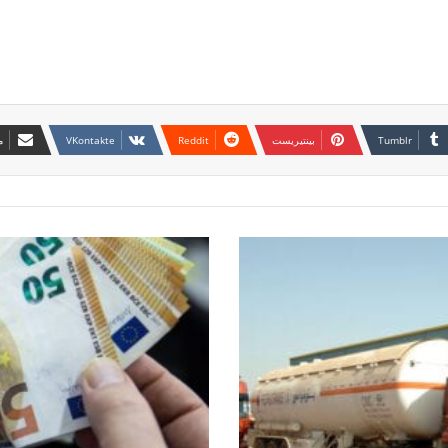
بينتيريست
م
الكشف
عن
أسباب
انهيار
الجنيه
السوداني
مقابل
العملات
الأجنبية