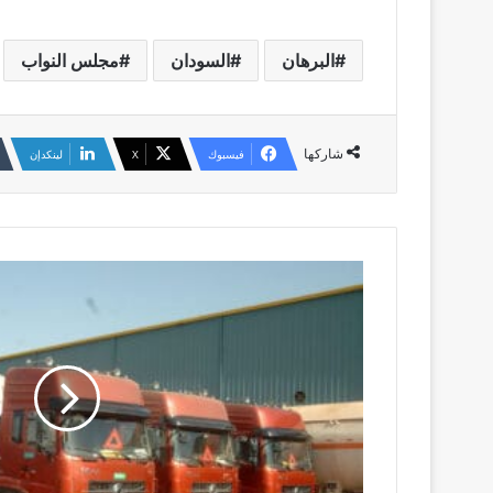
البرهان
السودان
مجلس النواب
شاركها
فيسبوك
‫X
لينكدإن
منشور
غامض
من
وزارة
الطاقة
بشأن
الوقود
يثير
الهلع
والتساؤلات