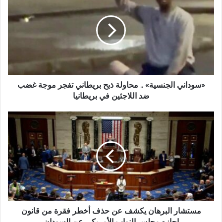
الجنسية»
..
محاولة
ذبح
بريطاني
تفجر
موجة
غضب
ضد
«سوداني الجنسية» .. محاولة ذبح بريطاني تفجر موجة غضب
اللاجئين
ضد اللاجئين في بريطانيا
في
بريطانيا
مستشار
البرهان
يكشف
عن
حذف
أخطر
فقرة
من
قانون
اجازه
مستشار البرهان يكشف عن حذف أخطر فقرة من قانون
مجلس
اجازه مجلس النواب الأمريكي عن السودان