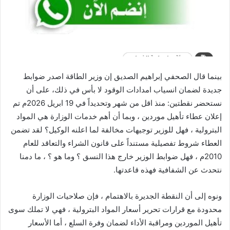
بينما قال الصحفي إبراهيم الصديق إن وزير الطاقة اصدر ضوابط
جديدة لضمان انسياب امدادات الوقود لا بأس في ذلك، على أن
نستحضر نقطتين: منذ اقل من شهر وتحديداً في 19 ابريل 2026م تم
إعلان عطاء تأهيل موردين ، وبما أن أهم خدمات الوزارة هي المواد
البترولية ، فهل للوزير توجيهات مخالفة لما اعلنه الوكيل؟ لقد تضمن
العطاء شروط تفصيلية مستنداً على قانون الشراء والتعاقد للعام
2010م ، فهل ضوابط الوزير خارج هذا النسق ؟ وما هو ؟ ، ما دمنا
نتحدث عن الشفافية فهذه قاعدتها.
ونوه إلى أن النقطة الجديرة بالاهتمام ، فإن صلاحيات الوزارة
محدودة مع قرارات تحرير أسعار المواد البترولية ، فهي لا تملك سوى
تأهيل الموردين ومراقبة الأداء لضمان وفرة السلع ، أما الأسعار