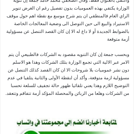
واكتفى بالعنوان فقط، وقال الصحفي محمد حامد جمعة إن تنويه
الوزارة يكتفي بهذه العموميات بدون تفصيل رغم ان الغرض تنوير
الراي العام فالمنطقي ان يتم شرح موسع مع نقطة اهم حول موقف
الاستيراد والبيع الى حين التوصل الى وضعية المعالجات الخاصة
بالضوابط الجديدة أو لا داع له الا إن كان القصد التنصل عن مسؤولية
أزمة متوقعة
وبحسب جمعة إن كان التنويه مقصود به الشركات فالطبيعي أن يتم
الامر عبر الالية التي تجمع الوزارة بتلك الشركات وهذا هو الاسلم
دون نشر عموميات بلا شروحات الا ان كان القصد كذلك التنصل عن
مسؤولية ازمة متوقعة، وأكد أن لنقطة الأولى والثانية يتلقيا في عدم
التوضيح اللازم وهذا يعني تلقائيا ظهور حالة تجفيف للسلعة تحسبا
من الشركات وهلعا من الزبائن والمحصلة المؤكد أزمة تتفاقم وتتعقد.