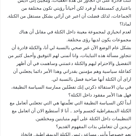
كنت قادرة على أن أتجاوز كل هذه العقبات، ومجيئ إلى أديس
باعتباري كمستقلة أو فرد لكن أحياناً رؤيتي تكون مختلفة من
الجماعات، لذلك فضلت أن اعبر عن آرائي بشكل مستقل من الكتلة.
لماذا؟
لعدم انحيازي لمجموعة معينة داخل الكتلة في مقابل أن هناك
مجموعات يكون لديها رؤى مختلفة.
بشكل عام الوضع الآن غير صحي بالنسبة لي أنا، والكتلة قادرة أن
تتجاوز مسألة هذه التباينات، وانا أتمنى لهم التوفيق وأحمل كثير من
التفضيل والاحترام ليهم والكتلة دعمتني وساهمت في أن أظهر
كفاعلة سياسية وهم مؤمنين بقدراتي وهذا الأمر دائما يجعلني أن
اراى أن الكتلة أنها صاحبة فضل بالنسبة لي.
في بيان الاستقالة ذكرتي إنك تفضّلين ممارسة السياسة النظيفة،
فهل هذا الأمر مفقود داخل الكتلة؟
أبداً لكن السياسة النظيفة التي تعلّمتها هي التي تجعلني أتعامل مع
الكتلة الديمقراطية كجسم واحد .. أنا لا أستطيع الان أن اتعامل مع
التنظيمات داخل الكتلة على أنهم متباينين ومختلفين.
تريدين أن تتعاملي بذات المفهوم القديم؟
نعم خصوصاً وأنني مساعد رئيس الكتلة الديمقراطية.. فاتخاذ