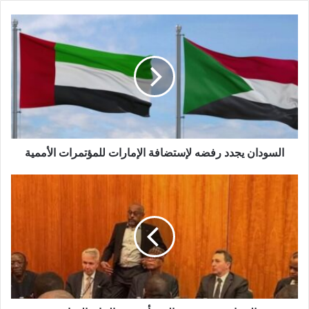
السودان
يجدد
رفضه
لإستضافة
الإمارات
للمؤتمرات
الأممية
السودان يجدد رفضه لإستضافة الإمارات للمؤتمرات الأممية
الخماسية
تصدم
تحالف
تأسيس
بالبيان
الختامي