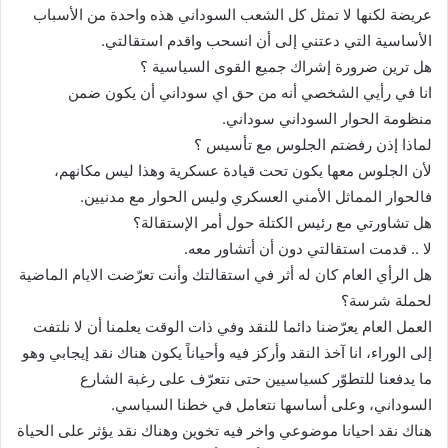
عريضة لكنها لا تمثل كل الشعب السوداني هذه واحدة من الأسباب
الأساسية التي دعتني إلى أن انسحب واقدم استقالتي.
هل ترين ضرورة إشراك جميع القوى السياسية ؟
انا في رأيي الشخصي أنه من حق اي سوداني أن يكون ضمن
منظومة الحوار السوداني سوداني.
لماذا إذن رفضتم الجلوس مع تأسيس ؟
لأن الجلوس معها يكون تحت قيادة عسكرية وهذا ليس مكانهم،
فالحوار المماثل الأمني العسكري وليس الحوار مع مدنيين.
هل تشاورتي مع رئيس الكتلة حول أمر الإستقالة؟
لا .. قدمت استقالتي دون أن أتشاور معه.
هل الرأي العام كان له أثر في استقالتك وأنت تعرّضت الايام الماضية
لحملة شرسة؟
العمل العام يعرّضنا دائما للنقد وفي ذات الوقت يعلمنا أن لا نلتفت
إلى الوراء، انا آخذ النقد وأركز فيه وأحياناً يكون هناك نقد إيجابي وهو
ما يدفعنا للتطوّر كسياسيين حتى نتعرّف على رغبة الشارع
السوداني، وعلى أساسها نتعامل في خطنا السياسي.
هناك نقد احيانا موضوعي واخر فيه تخوين وهناك نقد يؤثر على الحياة