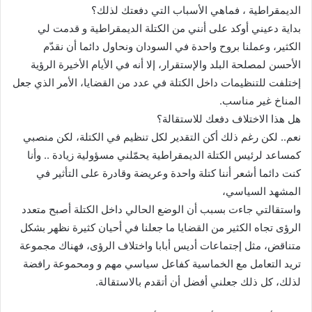
الديمقراطية ، فماهي الأسباب التي دفعتك لذلك؟
بداية دعيني أوكد على أنني من الكتلة الديمقراطية و قدمت لي
الكثير، وعملنا بروح واحدة في السودان ونحاول دائما أن نقدّم
الأحسن لمصلحة البلد والإستقرار، إلا أنه في الأيام الأخيرة الرؤية
إختلفت للتنظيمات داخل الكتلة في عدد من القضايا، الأمر الذي جعل
المناخ غير مناسب.
هل هذا الاختلاف دفعك للاستقالة؟
نعم.. لكن رغم ذلك أكن التقدير لكل تنظيم في الكتلة، لكن منصبي
كمساعد لرئيس الكتلة الديمقراطية يحمّلني مسؤولية زيادة .. وأنا
كنت دائما أشعر أننا كتلة واحدة وعريضة وقادرة على التأثير في
المشهد السياسي،
واستقالتي جاءت بسبب أن الوضع الحالي داخل الكتلة أصبح متعدد
الرؤى تجاه الكثير من القضايا ما جعلنا في أحيان كثيرة نظهر بشكل
متناقض، مثل إجتماعات أديس أبابا واختلاف الرؤى، فهناك مجموعة
تريد التعامل مع الخماسية كفاعل سياسي مهم و ومحموعة رافضة
لذلك، كل ذلك جعلني أفضل أن أتقدم بالاستقالة.