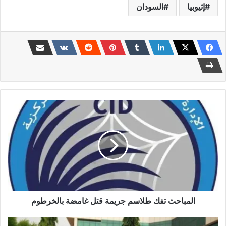
إثيوبيا
السودان
المباحث
تفك
طلاسم
جريمة
قتل
غامضة
بالخرطوم
المباحث تفك طلاسم جريمة قتل غامضة بالخرطوم
حكومة