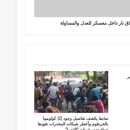
ق نار داخل معسكر للعدل والمساواة
ر
ضابط يكشف تفاصيل وجود (2) كولومبيا
بالخرطوم وأخطر شبكات المخدرات تقودها
نساء ودور عربات “التندرا”