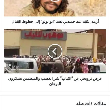
"ابو
لولو"
إلى
خطوط
القتال
أزمة الثقة عند حميدتي تعيد "ابو لولو" إلى خطوط القتال
عرض
ترويجي
عن
“الثياب”
يثير
العضب
والمنظمين
يشكرون
البرهان
عرض ترويجي عن “الثياب” يثير العضب والمنظمين يشكرون
البرهان
مقالات ذات صلة