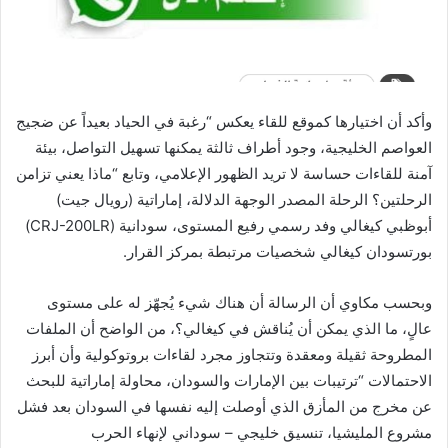
وأكد أن اختيارها كموقع للقاء يعكس “رغبة في الحياد بعيداً عن ضجيج
العواصم الخليجية، وجود أطراف ثالثة يمكنها تسهيل التواصل، بيئة
آمنة للقاءات حساسة لا تريد الظهور الإعلامي، وتابع “ماذا يعني تزامن
الرحلتين؟ الرحلة المصدر الوجهة الدلالة، إماراتية (رويال جيت)
أبوظبي كيغالي وفد رسمي رفيع المستوى، سودانية (CRJ-200LR)
بورتسودان كيغالي شخصيات مرتبطة بمركز القرار.
وبحسب مكاوي أن الرسالة أن هناك شيء يُجهّز له على مستوى
عالٍ، ما الذي يمكن أن يُناقش في كيغالي؟، من الواضح أن الملفات
المطروحة ثقيلة ومعقدة وتتجاوز مجرد لقاءات بروتوكولية وأن أبرز
الاحتمالات “ترتيبات بين الإمارات والسودان، محاولة إماراتية للبحث
عن مخرج من المأزق الذي أوصلت إليه نفسها في السودان بعد فشل
مشروع المليشيا، تنسيق خليجي – سوداني لإنهاء الحرب