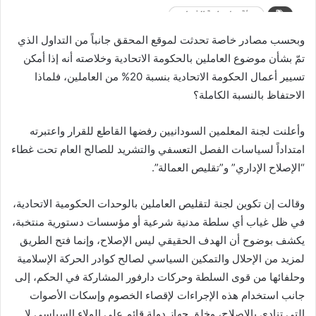
وبحسب مصادر خاصة تحدثت لموقع المحقق جانباً من التداول الذي
تمّ بشأن موضوع العاملين بالحكومة الاتحادية وخلاصته أنه إذا أمكن
تسيير أعمال الحكومة الاتحادية بنسبة 20% من العاملين، فلماذا
الاحتفاظ بالنسبة الكاملة؟
وأعلنت لجنة المعلمين السودانيين رفضها القاطع للقرار واعتبرته
امتداداً لسياسات الفصل التعسفي والتشريد للصالح العام تحت غطاء
“الإصلاح الإداري” و”تقليص العمالة”.
وقالت إن تكوين لجنة لتقليص العاملين بالوحدات الحكومية الاتحادية،
في ظل غياب أي سلطة مدنية شرعية أو مؤسسات دستورية منتخبة،
يكشف بوضوح أن الهدف الحقيقي ليس الإصلاح، وإنما فتح الطريق
لمزيد من الإحلال والتمكين السياسي لصالح كوادر الحركة الإسلامية
وحلفائها من قوى السلطة وحركات دارفور المشاركة في الحكم، إلى
جانب استخدام هذه الإجراءات لإقصاء الخصوم وإسكات الأصوات
التي تنادي بالإصلاح، وخلق جهاز دولة قائم على الولاء السياسي لا