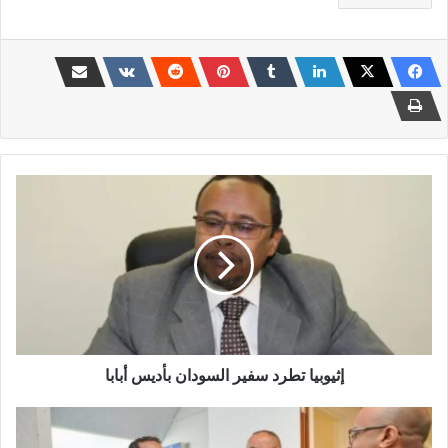
إثيوبيا
تطرد
سفير
السودان
بأديس
أبابا
إثيوبيا تطرد سفير السودان بأديس أبابا
صورة
مزّيفة