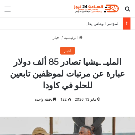
بحث عن
الق
المؤتمر الوطني يطالب البرهان بالثبات على مواقفه
الرئيسية
/
اخبار
اخبار
المليـ. ـيشيا تصادر 85 ألف دولار
عبارة عن مرتبات لموظفين تابعين
للحلو في كاودا
مايو 13, 2026
122
دقيقة واحدة