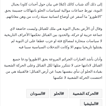
إلى ذلك أكد شباب كالك (كتلا) في بيان حول أحداث كاودا بجبال
النوبة، تورط جماعات موالية لسياسات الحلو بانتهاكات جسيمة بحق
“الاطورو” ما أسفر عن أوضاع انسانية سيئة زادت من وهن معاناتهم.
وقال أن الأرض بجبال النوبة هي ملك للقبائل وليست خاضعة لاي
جماعة حزبية او حركة، والحدود بين القبائل تحكمها الأعراف التاريخية
لا سياسات منحازة لمصالح فئة او حزب عطفا على ان النوبة لم
يقتتلوا تاريخيا بينهم الا وكانت التدخلات السياسية سببا فيه
وأدان بأشد العبارات الجرائم المروعة بحق الاطوروا ودعا جميع
القبائل لادانتها حتى لا تتتكرر مثلها لكل القبائل وعلى الحركة الشعبية
بقيادة الحلو أن تنأي بنفسها بعيدا عن أرض القبائل؛ فالقبيلة هي من
احتضنت الحركة الشعبية لا عكسها
الحركة الشعبية
الحلو
السودان
المليشيا