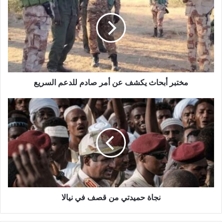
يكشف
عن
أمر
صادم
للدعم
السريع
مختبر أبحاث يكشف عن أمر صادم للدعم السريع
نجاة
حميدتي
من
قصف
في
نيالا
نجاة حميدتي من قصف في نيالا