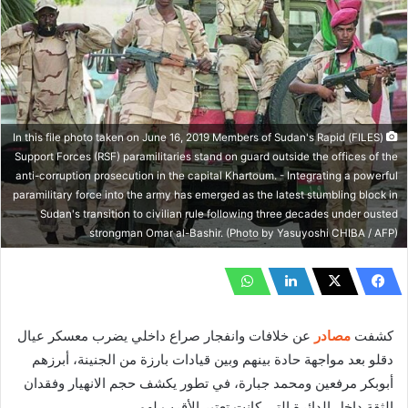
(FILES) In this file photo taken on June 16, 2019 Members of Sudan's Rapid
Support Forces (RSF) paramilitaries stand on guard outside the offices of the
anti-corruption prosecution in the capital Khartoum. - Integrating a powerful
paramilitary force into the army has emerged as the latest stumbling block in
Sudan's transition to civilian rule following three decades under ousted
strongman Omar al-Bashir. (Photo by Yasuyoshi CHIBA / AFP)
كشفت
مصادر
عن خلافات وانفجار صراع داخلي يضرب معسكر عيال
دقلو بعد مواجهة حادة بينهم وبين قيادات بارزة من الجنينة، أبرزهم
أبوبكر مرفعين ومحمد جبارة، في تطور يكشف حجم الانهيار وفقدان
الثقة داخل الدائرة التي كانت تعتبر الأقرب لهم.