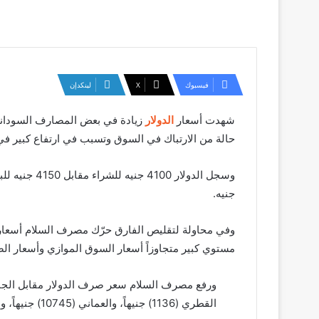
فيسبوك
‫X
لينكدإن
شهدت أسعار
الدولار
زيادة في بعض المصارف السودانية
حالة من الارتباك في السوق وتسبب في ارتفاع كبير في أ
جنيه.
مستوي كبير متجاوزاً أسعار السوق الموازي وأسعار الص
القطري (1136) جنيهاً، والعماني (10745) جنيهاً، والدينار البحريني (11001) جنيهاً.