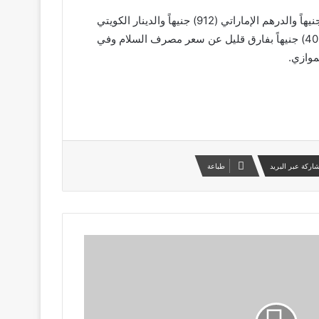
وظلت أسعار العملات في تعاملات بنك أمدرمان الوطني سجل سعر الدولار مقابل الجنيه (3350) جنيهاً والريال السعودي (893) جنيهاً والدرهم الإماراتي (912) جنيهاً والدينار الكويتي
(10468) جنيهاً والعماني (8765) جنيهاً والقطري (911) جنيهاً والبحريني (8944) جنيهاً ، وفي السوق الموازي بلغ سعر الدولار (4090) جنيهاً بفارق قليل عن سعر مصرف السلام وفي
اركة عبر البريد
طباعة