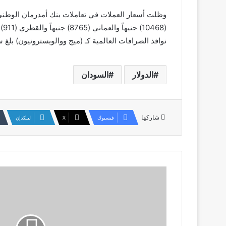
نوافذ الصرافات العالمية كـ (ميج ووالويسترونيون) بلغ سعر الدولار (3950) جنيهاً بفارق قليل عن أسعار مصرف
الدولار
السودان
شاركها
فيسبوك
‫X
لينكدإن
المتحدث
باسم
قوات
النور
القبة
يوضح