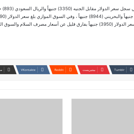
 السلام والسوق الموازي.
بينتيريست
مش
المليشيا
تعتقل
مسؤولين
رفضوا
العمل
معها