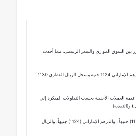
رز بين السوق الموازي والسعر الرسمي، مما أحدث
وسجل الدولار 4100 جنيه للشراء مقابل 4150 جنيه للبيع في السوق الموازي، بينما سجل الريال السعودي 1120 جنيه وسجل الدرهم الإماراتي 1124 جنيه وسجل الريال القطري 1130
 مصرف السلام أسعار صرف العملات الأجنبية مقابل الجنيه السوداني اليوم الأحد 26 أبريل ورفع قيمة العملات الأجنبية بحسب التداولات المبكرة إلي
 و(النقدية).
ورفع مصرف السلام سعر صرف الدولار مقابل الجنيه السوداني في منافذ مصرف السلام (4136) جنيهاً والريال السعودي (1101) جنيهاً ، والدرهم الإماراتي (1124) جنيهاً، والريال