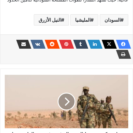
السودان
المليشيا
النيل الأزرق
تقارير
تكشف
تورط
الجيش
اليوغندي
في
دعم
المليـ.
ـيشيا