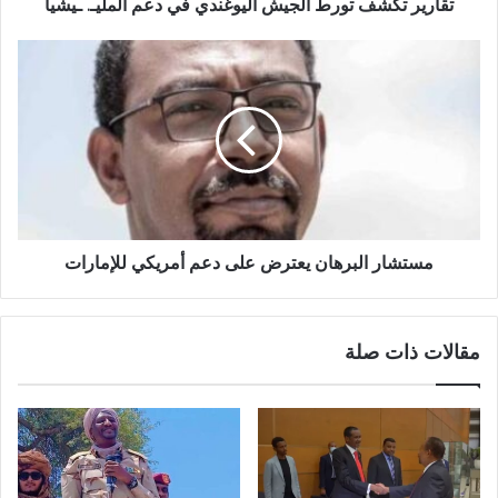
تقارير تكشف تورط الجيش اليوغندي في دعم المليـ. ـيشيا
مستشار
البرهان
يعترض
على
دعم
أمريكي
للإمارات
مستشار البرهان يعترض على دعم أمريكي للإمارات
مقالات ذات صلة