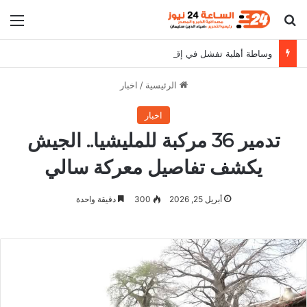
بحث عن
الق
وساطة أهلية تفشل في إقناع دقلو بوقف إعتقالات القادة الميدانيين
الرئيسية
/
اخبار
اخبار
تدمير 36 مركبة للمليشيا.. الجيش
يكشف تفاصيل معركة سالي
أبريل 25, 2026
300
دقيقة واحدة