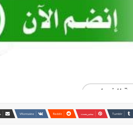
بينتيريست
م