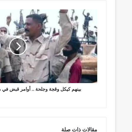
بينهم
كيكل
وقجة
وجلحة
...
أوامر
قبض
في
مواجهة
قيادات
بالمليشيا
بينهم كيكل وقجة وجلحة ... أوامر قبض في م
مقالات ذات صلة