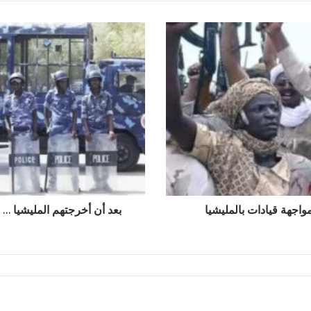
بعد
أن
أخرجتهم
المليشيا
…
الشرطة
تلقي
القبض
على
عدد
من
الفارين
من
واجهة قيادات بالمليشيا
بعد أن أخرجتهم المليشيا …
السجون