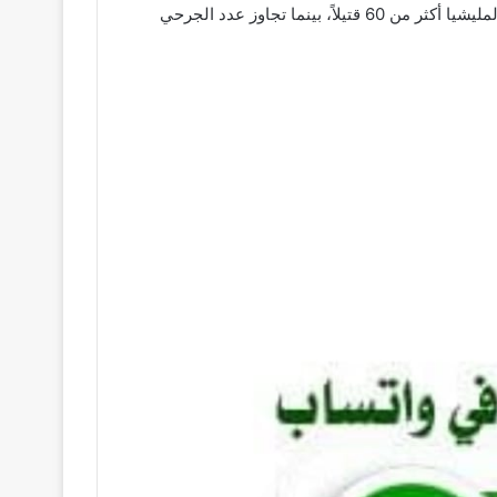
والمعدات حيث تم تدمير أكثر من 15عربة قتالية، واستلام عدد من المتحركات بحالة جيدة. في الوقت الذي تجاوز عدد القتلي من المليشيا أكثر من 60 قتيلاً، بينما تجاوز عدد الجرحي