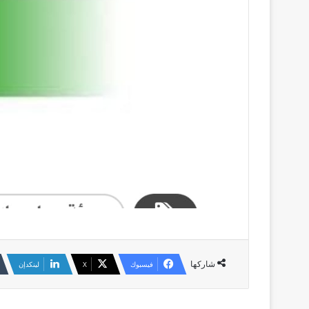
شاركها
فيسبوك
‫X
لينكدإن