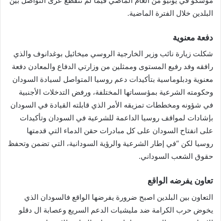
موسكو في يونيو من العام الماضي فيما لم تنقطع عرى التواصل بين
البلدين خلال الفترة الماضية.
دفعة معنوية
شكلت زيارة نائب وزير الخارجية الروسي ميخائيل بوغدانوف والذي
رافقه وفد رفيع المستوى وممثلين من وزارتي الدفاع والمعادن دفعة
معنوية ودبلوماسية بتأكيدات دعم روسيا المتواصل لسيادة السودان
وحكومته الشرعية بمؤسساتها المختلفة، ورفض التدخلات الأجنبية
في شؤونه ومخططات تمزيقه الأمر الذي قابلته القيادة في السودان
بإشادات لمواقف روسيا الداعمة للشرعية في السودان وتأكيدات
على انفتاح السودان على كل مبادرات حقن الدماء التي قدمتها
روسيا لكن “في إطار الشرعية والرؤية السودانية، التي تضمن وتحفظ
حقوق الشعب السوداني.
تعاون يفرضه الواقع
التعاون بين البلدين اصبح ضرورة يفرضها الواقع فالسودان الذي
يخوض حرب الكرامة ضد مليشيات الدعم السريع وعصابة ال دقلو