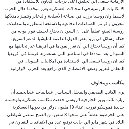
الإرهابية يسعى الي تحقيق اعلى درجات التعاون للاستفادة من
الامكانيات الروسية في المجالات العسكرية يعزز موقفها خلال الحرب
لاسيما وان روسيا برزت في صناعة الأسلحة والذخائر وتتميز بامتلاكها
مخزون وافر من الصناعات الدفاعية والاسلحة المتطورة والمقاتلات
روسية الصنع عطفاً على ان السودان يحتاج لحليف قوي يوجه من
خلاله رسائل في بريد بعض الدول الداعمة لمليشيا الدعم السريع ،
كما أن روسيا تحتاج الي أن تعزز نفوذها في أفريقيا عبر تحالفها مع
السودان بعد تمددها في المناطق التي تستعمرها فرنسا في أفريقيا
كما ان روسيا تسعى الي الاستفادة من امكانيات السودان في
المعادن لتعزيز وضعها الاقتصادي الذي تراجع بعد الحرب الاوكرانية
مكاسب ومخاوف
يرى الكاتب الصحفي والمحلل السياسي عبدالماجد عبدالحميد أن
زيارة نائب وزير الخارجية الروسي حققت مكاسب عسكرية ولوجستة
جديدة فموسكو قررت إعفاء 19 مليون دولار من ديونها العسكرية
على الخرطوم عطفاً على منحها 3 سفن من القمح ستصل شواطي
البلاد في شهر مايو الي جانب توقيع عدد من الاتفاقيات للتعاون في