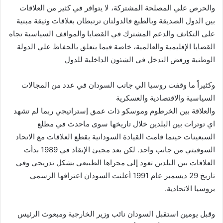
والحرص علي المصلحة المشتركة، لا يتوافر في كثير من العلاقات
بين الدول الصديقة وبالطبع فالدولتان ترتبطان بعلاقات وثيقة مبنية
على التكاتف والدعم المشترك في القضايا والمواقف السياسية تجاه
القضايا الإقليمية والعالمية، خاصة فيما يتعلق بالحفاظ علي الدولة
الوطنية ورفض التدخل في الشئون الداخلية للدول
وكثيراً ما وقفت روسيا الي جانب السودان في عدد من المجالات
السياسية والاقتصادية والعسكرية
والعلاقة بين الخرطوم وموسكو ذات عمق إستراتيجي ربما لم تشهد
اي توترات بين البلدين خلال تاريخها سوى ماحدث في مطلع
السبعينات حينما قامت القيادة السودانية بقطع العلاقات مع الاتحاد
السوفيتي من جانب واحد. لكن بعد مجيئ الإنقاذ في 1989 بدأت
العلاقات بين البلدين تعود إلى مجراها الطبيعي بشكل تدريجي وفي
تاريخ 29 ديسمبر عام 1991 أعلنت السودان اعترافها الرسمي
بروسيا الاتحادية.
وقبل يومين استقبل السودان نائب وزير الخارجية ومبعوث الرئيس