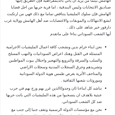
الهامش بينما من يريد أن يأتي بالديمقراطية فإن الطريق إليها
صناديق الانتخابات وليس البندقية ، اما فرية حربها من اجل قضايا
الهامش فإن سلوك المليشيا يتناقض تماما مع ذلك فهي من ارتكبت
ابشع الانتهاكات والموبقات والاغتصابات ضد أهل الهامش وولاية غرب
دارفور خير شاهد على ذلك .
أيها الشعب السوداني بناءا على ماتقدم
نحن ابناء خزام ندين ونشجب كافة اعمال المليشيات الاجرامية
المتمثلة في القتل وهتك اعراض السودانيات والنهب المسلح
والسلب والسرقة والترويع والتهجير واحتلال بيوت المواطنين
وتشريدهم وحرق السجلات المدنية وسجلات الاراضي
والمتاحف الأثرية بغرض طمس هوية الدولة السودانية
وموروثات شعبها الثقافية .
نناشد كل ابناءنا (ان وجدوا)الذين غرر بهم وزج بهم في حرب
عبثية بلاهدف ان ينسحبوا من هذه المليشيات التي باتت حربها
ضد كل الشعب السوداني.
نحن مع مؤسسات الدولة الرسمية ونقف جنبا إلى جنب مع