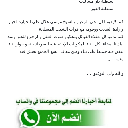
سلطنة دار مساليت
سلطنة الفور
كما لايفوتنا ان نحي الزعيم والشيخ موسى هلال على انحيازه لخيار
وإرادة الشعب ووقوفه مع قوات الشعب المسلحة .
كما ندعو كل عقلاء القبائل بتحكيم صوت العقل والرجوع للحق ونمد
ايادينا بيضاء لكل ابناء المكونات الإجتماعية السودانية نحو حوار بناء
نتفق فيه جميعا على بناء وطن معافى يسع الجميع نعيش فيه
متساوون .
والله ولي التوفيق ،،،