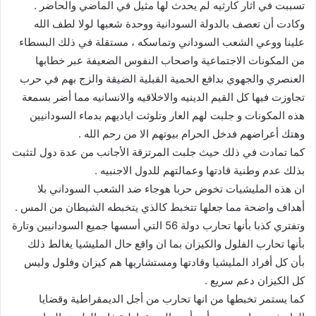
تسببت في اثار كارثيه لم يحدث لها مثيل في الماضي والحاضر .
وكادت أن تعصف بالدولة السودانية ووحدة شعبها لولا لطف الله
علينا ووعي الشعب السوداني وتماسكه ، مستقلة في ذلك البسطاء
من المكونات الاجتماعية واصحاب النفوس الضعيفة عبر خطابها
العنصري والجهوي بدافع الحمية القبلية الضيقة والزج بهم في حرب
تجاوزت فيها كل القيم الدينيه والاخلاقيه والانسانيه مما أضر بسمعة
هذه المكونات و جلبت لهم العار وتلوثت اياديهم بدماء السودانيين
وهتك أعراضهم فدخل الحرام بيوتهم الا من رحم الله .
كما تمادت في ذلك حيث جلبت المرتزقة الأجانب من عدة دول لتثبت
بذلك عدم وطنية قادتها وعمالتهم للدول الاجنبيه .
ان هذه المليشيات تخوض حربا هوجاء ضد الشعب السوداني بلا
أهداف واضحة مما جعلها تتخبط كالذي يتخبطه الشيطان من المس .
وتفتري كذبا بأنها تحارب دولة 56 التي أسسها جميع السودانيين وتارة
بأنها تحارب الفلول والكيزان بما ان واقع حال المليشيا يغالط ذلك
بأن كل أفراد المليشيا وقادتها ومستشاريها هم كيزان وفلول وليس
كل الكيزان دعم سريع .
كما يستمر تخبطها من انها تحارب من أجل الديمقراطية وقضايا