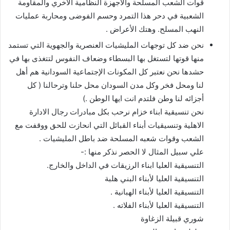
قوات الشعب المسلحة والأجهزة النظامية الاخري والمقاومة
الشعبية في دحر هذا التمرد وحسم الفوضى ومحاربة عمليات
النهب المسلح. وهتك الأعراض .
نحن ضد كل توجهات المليشيات العنصرية والجهوية التي تستمد
منها قوتها لتستغل بها البسطاء وضعاف النفوس لتتغذى بها في
حشدها نحن نعتبر كل المكونات الإجتماعية السودانية هم أهل
لنا ومحل فخر وكل مدن السودان محل حلنا وترحالنا ( كل
أجزائه لنا وطن فلتدم انت ايها الوطن .)
نحن تنسيقية ابناء خزام نرحب بكل مبادرات رجال الادارة
الاهلية وتنسيقيات أبناء القبائل التي انحازت للحق ووقفت مع
الشعب وقوات شعبه المسلحة ضد باطل المليشيات .
علي سبيل المثال لا الحصر نذكر منها :-
التنسيقية العليا ابناء الرزيقات في الداخل والخارج.
التنسيقية العليا لأبناء البني هلبة
التنسيقية العليا لأبناء الهبانية .
التنسيقية العليا لأبناء الفلاته .
شوري قبيلة الزغاوة