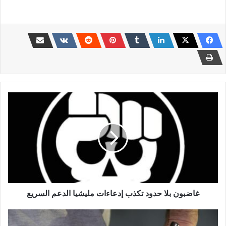
غاضبون
بلا
حدود
تكذب
إدعاءات
مليشيا
الدعم
السريع
غاضبون بلا حدود تكذب إدعاءات مليشيا الدعم السريع
سوداني
يذبح