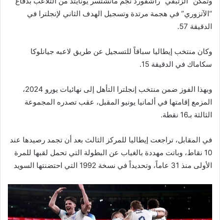
وتمكن “الزئبقي” راشفورد نجم مانشتسر يونايتد من التلاعب بدفاع
“الآتزوري” في هجمة مرتدة وتسجيل الهدف الثاني لإنجلترا في
الدقيقة 57.
وكان منتخب إيطاليا سباقاً للتسجيل عن طريق لاعبه جيانلوكا
سكاماك في الدقيقة 15.
وبهذا الفوز ضمن منتخب إنجلترا التأهل إلى نهائيات يورو 2024،
المزمع إقامتها في ألمانيا يونيو المقبل، عقب تصدره المجموعة
الثالثة بـ16 نقطة.
في المقابل، تراجعت إيطاليا للمركز الثالث بعد أن تجمد رصيدها عند
10 نقاط، وباتت مهددة بالغياب عن البطولة التي تحمل لقبها للمرة
الأولى منذ 31 عاماً، وتحديداً في نسخة 1992 التي احتضنتها السويد