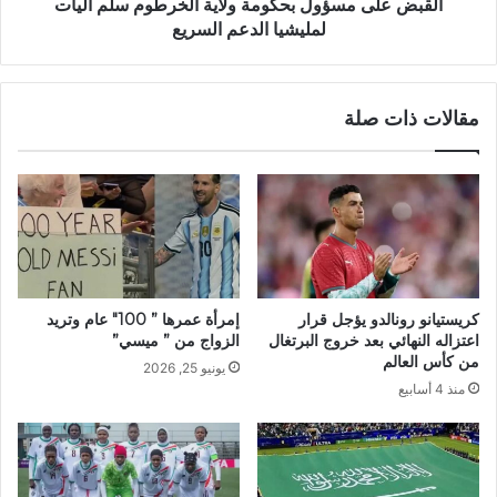
الدعم
القبض على مسؤول بحكومة ولاية الخرطوم سلّم آليات
السريع
لمليشيا الدعم السريع
مقالات ذات صلة
كريستيانو رونالدو يؤجل قرار
إمرأة عمرها ” 100″ عام وتريد
اعتزاله النهائي بعد خروج البرتغال
الزواج من ” ميسي”
من كأس العالم
يونيو 25, 2026
منذ 4 أسابيع