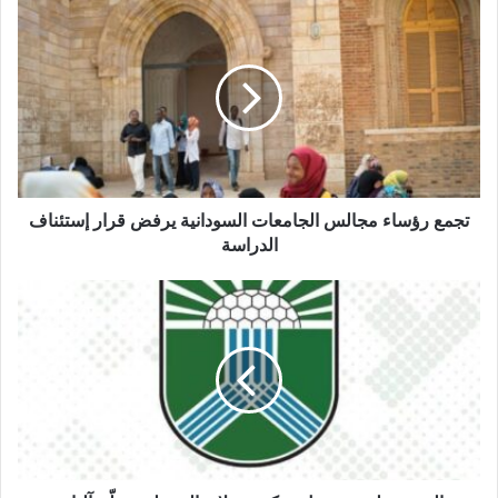
تجمع
رؤساء
مجالس
الجامعات
السودانية
يرفض
قرار
إستئناف
الدراسة
تجمع رؤساء مجالس الجامعات السودانية يرفض قرار إستئناف
الدراسة
القبض
على
مسؤول
بحكومة
ولاية
الخرطوم
سلّم
آليات
لمليشيا