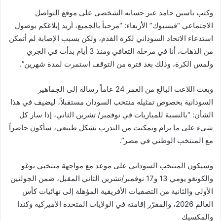
وكتب ياسين حامد عبر حسابه الشخصي على موقع التواصل
الاجتماعي “فيسبوك” الأربعاء: “مرحباً بالجميع، أريد إبلاغكم بوصول
استدعاء الاتحاد السوداني لكرة القدم، ولكن بسبب الإصابة لم أتمكن
من الذهاب، أنا في مرحلة التعافي ومنذ 3 أيام بدأت في الجري
ولمس الكرة، وذلك بعد فترة من التوقف استمرت لمدة شهرين”.
وبعث اللاعب البالغ من العمر 24 عاماً رسالة إلى الجماهير
السودانية بخصوص تمثيله منتخب السودان مستقبلاً، ليضيف في هذا
الشأن: “بالنسبة للمباريات في نوفمبر/ تشرين الثاني، إذا سار كل
شيء على ما يرام وتمكنت من التدرب بشكل طبيعي، سأكون حاضراً
مع المنتخب الوطني في مصر”.
وسيكون المنتخب السوداني على موعد مع مواجهة منتخبي توغو
والكونغو يومي 13 و17 نوفمبر/تشرين الثاني المقبل، ضمن الجولتين
الأولى والثانية من التصفيات الأفريقية المؤهلة إلى نهائيات كأس
العالم 2026، والمقرّر إقامته في الولايات المتحدة الأميركية وكندا
والمكسيك