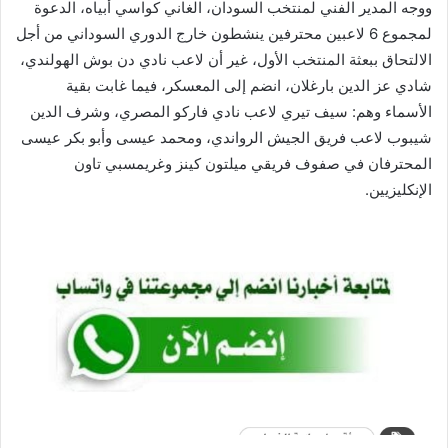
ووجه المدير الفني لمنتخب السودان، الغاني كواسي أبياه، الدعوة
لمجموع 6 لاعبين محترفين ينشطون خارج الدوري السوداني من أجل
الالتحاق ببعثة المنتخب الأول، غير أن لاعب نادي دن بوش الهولندي،
شادي عز الدين بارغلان، انضم إلى المعسكر، فيما غابت بقية
الأسماء وهم: سيف تيري لاعب نادي فاركو المصري، وشرف الدين
شيبوب لاعب فريق الجيش الرواندي، ومحمد عيسى وأبو بكر عيسى
المحترفان في صفوف فريقي ميلتون كينز وغريمسبي تاون
الإنكليزيين.