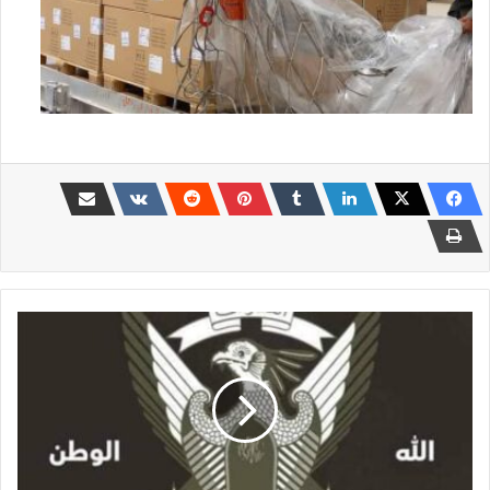
القوات
المسلحة
تكشف
حقيقة
التوصل
لإتفاق
مع
المتمردين