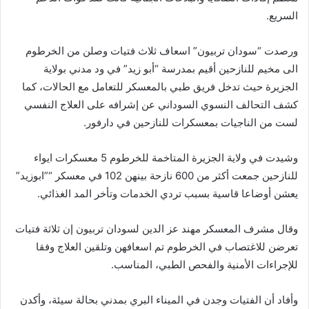
السريع.
ورصدت “سودان تربيون” اسعاف ثلاث فتيات وصلن من الخرطوم
الى مخيم للنازحين أقيم بمدرسة “أبو زيد” في ود مدني بولاية
الجزيرة حيث تدخل فريق طبي بالمعسكر للتعامل مع الحالات، كما
كشف التحالف النسوي السوداني عن إشرافه على العلاج النفسي
لست من الناجيات بمعسكرات للنازحين في دارفور.
وشيدت في ولاية الجزيرة المتاخمة للخرطوم 5 معسكرات ايواء
للنازحين جمعت أكثر من 600 نازحة بينهن 102 في معسكر “”ابوزيد”
يعشن أوضاعا قاسية بسبب تردي الخدمات وتأخر المد الغذائي.
وقال مشرف المعسكر مهند عز الدين لسودان تربيون إن ثلاثة فتيات
تعرضن للاغتصاب في الخرطوم تم اسعافهن وتلقين العلاج وفقا
للإجراءات الأمنية والفحص الطبي، المناسب.
وأفاد أن الفتيات وجدن في الميناء البري بمدني بحالة سيئة، وأكدن