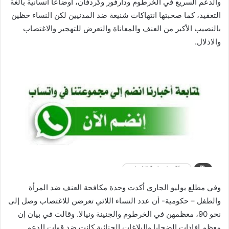
والدعم السريع في الخرطوم ودارفور وكردفان، أوضاعا انسانية بالغة
التعقيد، كما صحبتها انتهاكات شنيعة ضد المدنيين لكن النساء حظين
بالنصيب الأكبر من العنف والمعاناة والتعرض للتهجير والاغتصاب
والاذلال.
وفي مطلع يوليو الجاري أكدت وحدة مكافحة العنف ضد المرأة
والطفل – حكومية- أن عدد النساء اللائي تعرضن للاغتصاب وصل إلى
نحو 90، معظمهن في الخرطوم والجنينة ونيالا. وقالت في بيان إن
معظم إفادات الضحايا والبلاغات الجنائية كانت ضد قوات الدعم