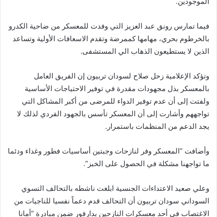
الموجودين.
فيما تمارس رونق عبد العزيز التي وفدت للمعسكر من ضاحية الكدرو
بالخرطوم بحري، مهامها كممرضة وتقدم الاسعافات الأولية وتساعد
الذين لا يستطيعون الذهاب الي المستشفى.
وتؤكد الإعلامية زحل صلاح لسودان تربيون إن الفريق العامل
بالمعسكر بذل مجهودات مقدرة في توفير الاحتياجات الأساسية
ولفتت إلى أن عدم توفير الدواء للمرضى من أكبر المشاكل التي
تواجههم وأشارت إلى أن المعسكر تأسس بالجهود الفردي لذلك لا
يجد الدعم من المنظمات باستمرار.
وأضافت “المعسكر وفر لنازحات وجبتين أساسيات فطور وغداء ودئما
ما تواجهنا مشكلة في الحصول على الخبز”.
وعلي صعيد الاعتداءات الجنسية ابلغت ناشطه بالتحالف النسوي
السوداني سودان تربيون أن التحالف قدم دعماً نفسيا للناجيات من
الاغتصاب في أحد معسكرات النازحين بدارفور ضمن مبادرة “أمانا