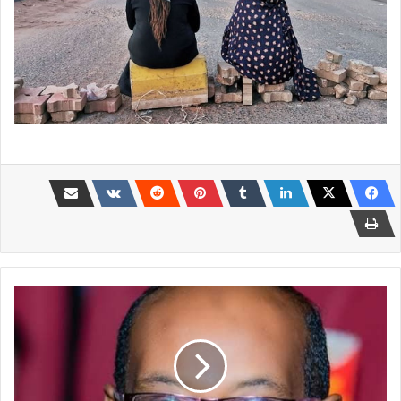
محمد
عبدالقادر
يكتب..قحت
فى
القاهرة..
الخيبة