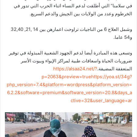
في سلامنا” التي أطلقت لدعم النساء اثناء الحرب التي تدور في
الخرطوم وعدد من الولايات بين الجيش والدعم السريع.
وشمل العلاج 6 من الناجيات تراوحت اعمارهن بين 14 ,21, 32,40
و54 عاما.
وتسعى هذه المبادرة أيضا لدعم الجهود الشعبية المبذولة في توفير
ضروريات الحياة واسعافات طبية لمراكز الإيواء وبيوت الأسر
المتعففة المضيفة.
https://alsaa24.net/?
p=2063&preview=true
https://yoa.st/34g?
php_version=7.4&platform=wordpress&platform_version=
6.2.2&software=premium&software_version=20.8&days_a
ctive=32&user_language=ar