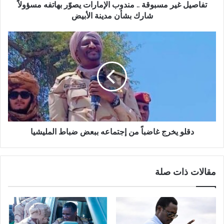
شارك
تفاصيل غير مسبوقة .. مندوب الإمارات يصوّر بهاتفه مسؤولاً
بشأن
شارك بشأن مدينة الأبيض
مدينة
الأبيض
دقلو
يخرج
غاضباً
من
إجتماعه
ببعض
ضباط
المليشيا
دقلو يخرج غاضباً من إجتماعه ببعض ضباط المليشيا
مقالات ذات صلة