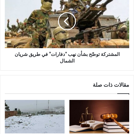
توضّح
بشأن
نهب
“دفارات”
في
طريق
شريان
الشمال
المشتركة توضّح بشأن نهب “دفارات” في طريق شريان
الشمال
مقالات ذات صلة