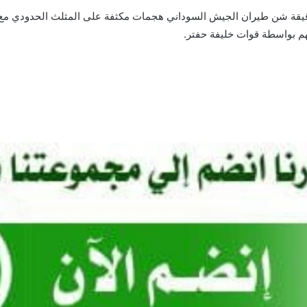
دقيقة شن طيران الجيش السوداني هجمات مكثفة على المثلث الحدودي مع م
هم بواسطة قوات خليفة حفتر.