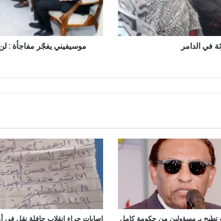
السودان
سوى
حكومة
البرهان
ة في الدامر
موسيفيني يفجّر مفاجأة : 
ت تطيح بـ مسؤولين من حكومة كامل
إصابات جراء إنقلاب حافلة نقل في أ