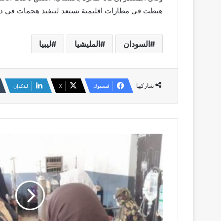
هبطت في مطارات اقليمية تستعد لتنفيذ هجمات في دا
السودان
المليشيا
ليبيا
شاركها
فيسبوك
‫X
لينكدإن
دقيق
قمح
ملوّث
يتسبب
في
كارثة
في
الدامر