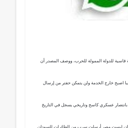
خبارات العسكرية نجحت في توجيه ضربة قاسية للدولة الممولة للحرب، ووصف المصدر أن
ريبا اصبح خارج الخدمة ولن يتمكن حفتر من إرسال
 بانتصار عسكري كاسح وتاريخي يسجل في التاريخ
لاثة أيام وهي تعادل اف 16 الأمريكية وأن دولة صديقة للسودان ليست مصر أرسلت سرب من الطائرات للسودان