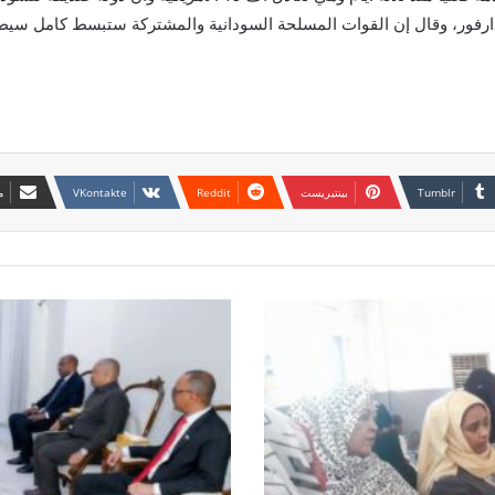
رفور، وقال إن القوات المسلحة السودانية والمشتركة ستبسط كامل سيط
بينتيريست
م
موسيفيني
يفجّر
مفاجأة
:
لن
نعترف
بأي
حكومة
في