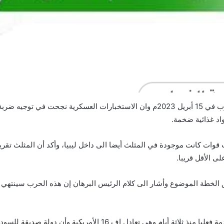
وبحسب المصدر أن العملية تعتبر الأقوى منذ بداية الحرب في 15 أبريل 2023م وان الاست
بت قوات كانت موجودة في المثلث أيضا الى داخل ليبيا، وأكد أن المثلث تق
ى الأقل قريبا.
 الخطة الموضوع وأشار الى كلام الرئيس البرهان إن هذه الحرب سينتهي
وقال المصدر إن 32 طائرة باكستانية الصنع دخلت الخدمة فعليا منذ ث