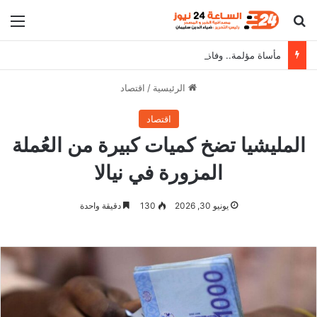
بحث عن
الق
مأساة مؤلمة.. وفاة أم سودانية في طريقها إلى مصر بحادث في القطار وتترك أطفالها الـ5 تائهون
الرئيسية
/
اقتصاد
اقتصاد
المليشيا تضخ كميات كبيرة من العُملة
المزورة في نيالا
يونيو 30, 2026
130
دقيقة واحدة