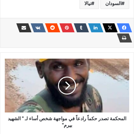
السودان
نيالا
المحكمة
تصدر
حكماً
رادعاً
في
مواجهة
شخص
أساء
لـ
"
المحكمة تصدر حكماً رادعاً في مواجهة شخص أساء لـ " الشهيد
الشهيد
بيرم"
بيرم"