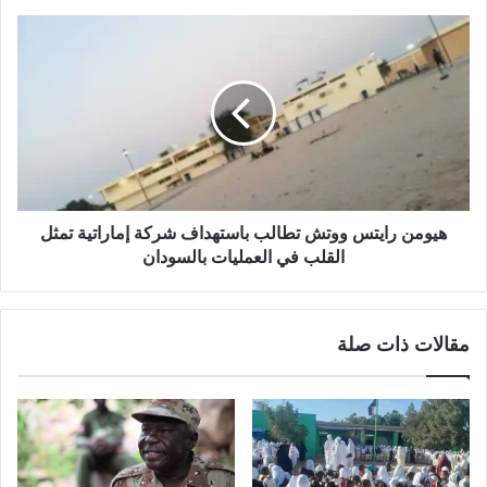
هيومن
رايتس
ووتش
تطالب
باستهداف
شركة
إماراتية
تمثل
القلب
في
هيومن رايتس ووتش تطالب باستهداف شركة إماراتية تمثل
العمليات
القلب في العمليات بالسودان
بالسودان
مقالات ذات صلة