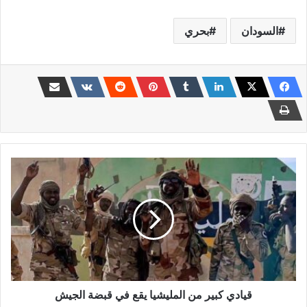
السودان
بحري
قيادي
كبير
من
المليشيا
يقع
في
قبضة
الجيش
قيادي كبير من المليشيا يقع في قبضة الجيش