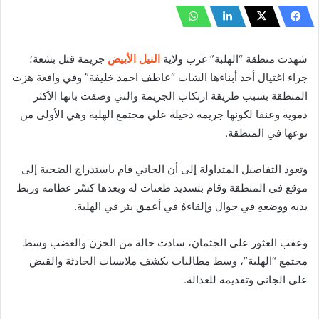
شهدت منطقة “الهلبة” غرب ولاية
النيل الأبيض
جريمة قتل بشعة؛
جراء اغتيال أحد أبناءها الشاب “عاطف احمد خليفة” و​في واقعة هزت
المنطقة بسبب طريقة ارتكاب الجريمة والتي وصفت بانها الأكثر
دموية وعنفا لكونها جريمة دخيلة علي مجتمع الهلبة وهي الأولى من
نوعها في المنطقة.
وتعود التفاصيل المتداولة إلى أن الجاني قام باستدراج الضحية إلى
موقع في المنطقة وقام بتسديد طعنات له وبعدها كسّر عظامه وربط
يديه ووضعهِ في جوال وإلقاءهُ في أعمق بئر في الهلبة.
وعقب العثور على الجثمان، سادت حالة من الحزن والغضب وسط
مجتمع “الهلبة”، وسط مطالبات بكشف ملابسات الحادثة والقبض
على الجاني وتقديمه للعدالة.