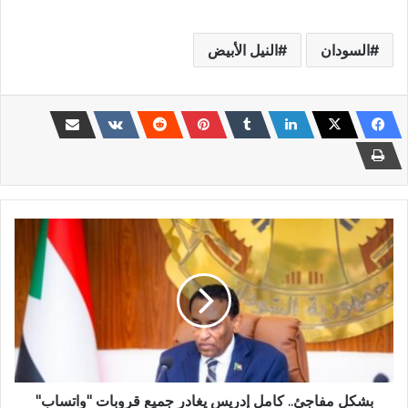
السودان
النيل الأبيض
بشكل
مفاجئ..
كامل
إدريس
يغادر
جميع
قروبات
"واتساب"
وسط
تكهنات
بشكل مفاجئ.. كامل إدريس يغادر جميع قروبات "واتساب"