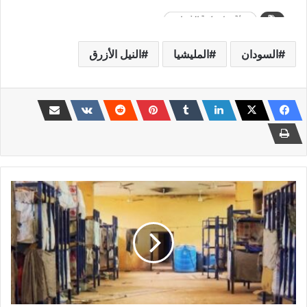
السودان
المليشيا
النيل الأزرق
الكشف
عن
تفاصيل
خطيرة
ووفاة
أكثر
من
(215)
معتقلاً