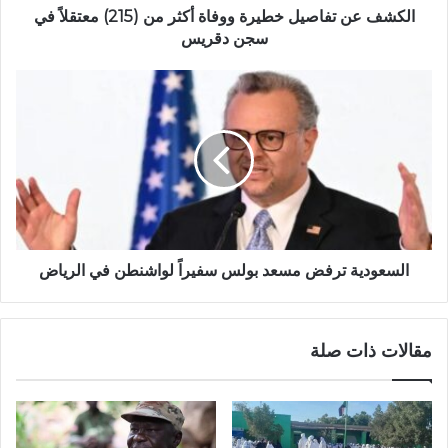
في
الكشف عن تفاصيل خطيرة ووفاة أكثر من (215) معتقلاً في
سجن
سجن دقريس
دقريس
السعودية
ترفض
مسعد
بولس
سفيراً
لواشنطن
في
الرياض
السعودية ترفض مسعد بولس سفيراً لواشنطن في الرياض
مقالات ذات صلة