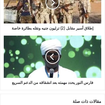
ترليون
جنيه
ونقله
بطائرة
خاصة
إطلاق أسير مقابل (2) ترليون جنيه ونقله بطائرة خاصة
فارس
النور
يحدد
مهمته
بعد
انشقاقه
من
الدعم
السريع
فارس النور يحدد مهمته بعد انشقاقه من الدعم السريع
مقالات ذات صلة