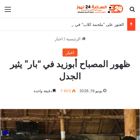
بحث عن
الق
العثور على “ملحمة كلاب” في وادي حلفا يثير الجدل
الرئيسية
/
اخبار
اخبار
ظهور المصباح أبوزيد في “بار” يثير
الجدل
يونيو 19, 2026
1٬403
دقيقة واحدة