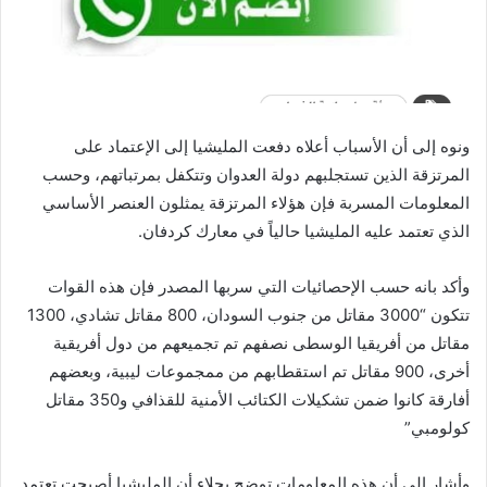
ونوه إلى أن الأسباب أعلاه دفعت المليشيا إلى الإعتماد على
المرتزقة الذين تستجلبهم دولة العدوان وتتكفل بمرتباتهم، وحسب
المعلومات المسربة فإن هؤلاء المرتزقة يمثلون العنصر الأساسي
الذي تعتمد عليه المليشيا حالياً في معارك كردفان.
وأكد بانه حسب الإحصائيات التي سربها المصدر فإن هذه القوات
تتكون “3000 مقاتل من جنوب السودان، 800 مقاتل تشادي، 1300
مقاتل من أفريقيا الوسطى نصفهم تم تجميعهم من دول أفريقية
أخرى، 900 مقاتل تم استقطابهم من ممجموعات ليبية، وبعضهم
أفارقة كانوا ضمن تشكيلات الكتائب الأمنية للقذافي و350 مقاتل
كولومبي”
وأشار إلى أن هذه المعلومات توضح بجلاء أن المليشيا أصبحت تعتمد