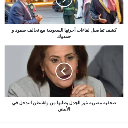
مع
تحالف
صمود
و
حمدوك
كشف تفاصيل لقاءات أجرتها السعودية مع تحالف صمود و
حمدوك
صحفية
مصرية
تثير
الجدل
بطلبها
من
واشنطن
التدخل
في
الأبيض
صحفية مصرية تثير الجدل بطلبها من واشنطن التدخل في
الأبيض