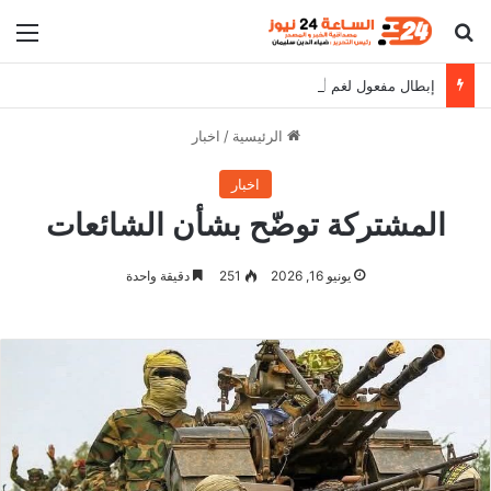
بحث عن
الق
إبطال مفعول لغم أرضي بشارع عام في الخرطوم
الرئيسية
/
اخبار
اخبار
المشتركة توضّح بشأن الشائعات
يونيو 16, 2026
251
دقيقة واحدة