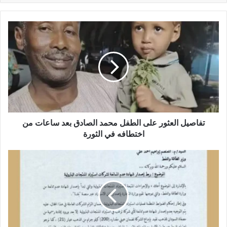
تفاصيل
العثور
على
الطفل
محمد
الصادق
بعد
ساعات
من
اختطافه
تفاصيل العثور على الطفل محمد الصادق بعد ساعات من
في
اختطافه في الثورة
الثورة
بنك
السودان
يشترط
إيداع
(200)
كليو
جرام