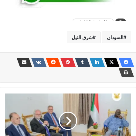
السودان
شرق النيل
عقار
يطلب
من
الاتحاد
الأوروبي
الوضوح