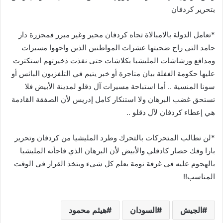
بتحرير كردفان
*تعامل الدولة بالامبالاة تجاه كردفان محير وغير مبرر فمجزرة دار
حامد التي راح ضحيتها عشرات المواطنين الذين واجهوا مسيرات
ومدافع ورشاشات المليشيا بكلاشات حتى نفذت ذخيرتهم استكثرت
عليها حكومة الغفلة بيان متاجرة أو خبر يتيم في التلفزيون البائس أو
سونا المنسية .. أما استباحة مسيرات آل دقلو لمدينة الأبيض فلا
تستحق غضب البرهان ولا استنكار كامل إدريس لأن الصفقة القادمة
هي إعطاء كردفان لآل دقلو ..
*لن نطالب المتحركات بالتحرك وطرد المليشيا من كردفان وتحرير
بارا وفك حصار كادقلي والأبيض لأن البرهان الذي فاجأته المليشيا
بالهجوم عليه في غرفة نومة يعلم كل شيء ويتخذ القرار في الوقت
المناسب!!
الجيش
السودان
هيثم محمود