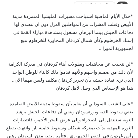
*خلال الأيام الماضية استباحت مسيرات المليشيا المتمردة مدينة
الأبيض وقتلت العشرات من المواطنين العزل دون ان تتصدى لها
دفاعات الجيش بينما البرهان مشغول بمشاهدة مباراة القمة في
إستاد الخرطوم وكأن شمال كردفان المجاورة للخرطوم تتبع
لجمهورية الموز!!..
*لن نتحدث عن مجاهدات وبطولات أبناء كردفان في معركة الكرامة
لأن ذلك من صميم واجبهم ولأنهم قدموا ذلك كأبناء للوطن الواحد
الذي ترى قيادة جيشه بأن تحرير كردفان مكلف وليس مهماً الآن..
هذا هو الإحساس الذي وصل لأهل كردفان
*على الشعب السوداني أن يعلم بأن سقوط مدينة الأبيض الصامدة
يعني سقوط الدبة وبورتسودان ويعني أن دفاعات الجيش برهيد
النوبة ستنتقل إلى الصحراء وإلى عرض البحر الأحمر، فانتصارات
الثورة المهدية بدأت بمعركة شيكان وسقوط حامية بارا وانتهت بقطع
رأس غردون في القصر الجمهوري.. فتأمين بقية مدن السودان رهين