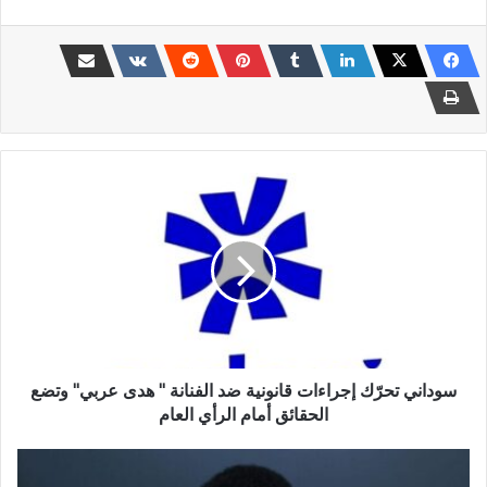
سوداني
تحرّك
إجراءات
قانونية
ضد
الفنانة
"
هدى
عربي"
وتضع
سوداني تحرّك إجراءات قانونية ضد الفنانة " هدى عربي" وتضع
الحقائق
الحقائق أمام الرأي العام
أمام
الرأي
وزير
العام
الثروة