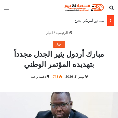
بحث عن
الق
سيناتور أمريكي يخرج من جلسة سرية بشأن السودان ويتحدث مجموعة متوحشة بشكل خاص
الرئيسية
/
اخبار
اخبار
مبارك أردول يثير الجدل مجدداً
بتهديده المؤتمر الوطني
يونيو 11, 2026
718
دقيقة واحدة