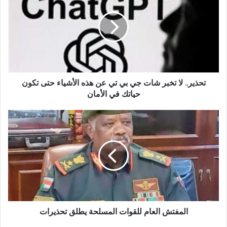
تخبر
شات
جي
بي
تي
عن
هذه
الأشياء
تحذير.. لا تخبر شات جي بي تي عن هذه الأشياء حتى تكون
حتى
حياتك في الأمان
تكون
حياتك
المفتش
في
العام
الأمان
للقوات
المسلحة
يطلق
تحذيرات
المفتش العام للقوات المسلحة يطلق تحذيرات