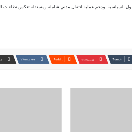
حلول السياسية، ودعم عملية انتقال مدني شاملة ومستقلة تعكس تطلعات ال
بينتيريست
مش
قائد
البراؤون
يحذر
النيابة
من
التدخل
في