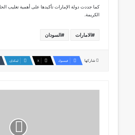
كما جددت دولة الإمارات تأكيدها على أهمية تغليب ال
الكريمة.
الامارات
السودان
شاركها
فيسبوك
‫X
لينكدإن
المباحث
تضبط
(23)
كيلوغراماً
من
الذهب