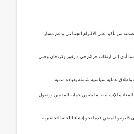
تضمنه من تأكيد على الالتزام الجماعي بدعم مسار
ما أدى إلى ارتكاب جرائم في دارفور وكردفان وحتى
ب وإطلاق عملية سياسية شاملة بقيادة مدنية.
لمعاناة الإنسانية، بما يضمن حماية المدنيين ووصول
ورحبت دولة الإمارات بجهود الآلية الخماسية في دعم عملية سياسية شاملة وإجراء مشاورات في أديس أبابا خلال الفترة من 3 إلى 5 يونيو للمضي قدما نحو إنشاء اللجنة التحضيرية