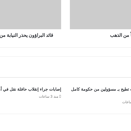
ملف
قضية
الإساءة
للشـ..ــهيد
مهند
قائد البراؤون يحذر النيابة م
ت تطيح بـ مسؤولين من حكومة كامل
إصابات جراء إنقلاب حافلة نقل في أ
منذ 3 ساعات