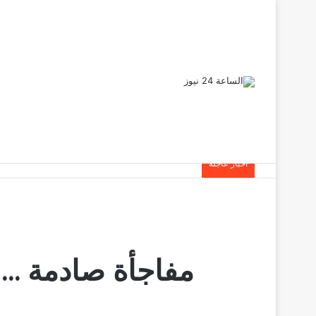
أخبار عاجلة
مفاجأة صادمة … ا