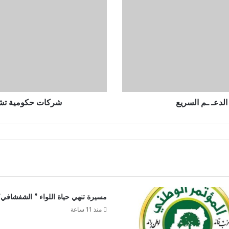
نار
الدولار
وتُغرق
الجنيه
السوداني
دعـ ـم السريع
شركات حكومية تشعل 
مسيرة تنهي حياة اللواء ” الشفشافي”
منذ 11 ساعة