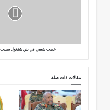
بني
شنغول
بسبب
الدعـ
ـم
السريع
غضب شعبي في بني شنغول بسبب ال
مقالات ذات صلة