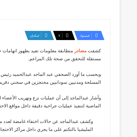
فيسبوك
‫X
لينكدإن
كشفت
مصادر
متطابقة معلومات تفيد بظهور اتهامات ج
مستقلة للتحقق من صحة تلك المزاعم.
وبحسب ما أورد الصحفي عبد الماجد عبدالحميد رئيس ت
المسلحة ومدنيين سودانيين محتجزين في سجني دقريس و
وأشار عبدالماجد إلى أن عمليات نزع وتهريب الأعضاء 
الماضية لتنفيذ عمليات جراحية دقيقة داخل مواقع الاحت
وكشف عبدالماجد عن حالات اختفاء غامضة لعدد من ا
المليشيا بالتكتم على ما يجري داخل مراكز الاحتج