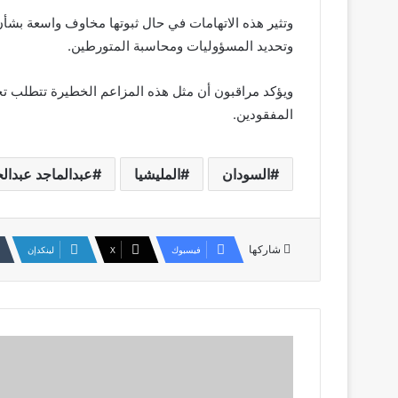
وتثير هذه الاتهامات في حال ثبوتها مخاوف واسعة بشأن
وتحديد المسؤوليات ومحاسبة المتورطين.
ويؤكد مراقبون أن مثل هذه المزاعم الخطيرة تتطلب تح
المفقودين.
السودان
المليشيا
عبدالماجد عبدال
شاركها
فيسبوك
‫X
لينكدإن
غضب
شعبي
في