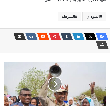
السودان
الشرطة
جرس
حميدتي