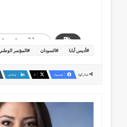
أديس أبابا
السودان
المؤتمر الوطني
شاركها
فيسبوك
‫X
لينكدإن
السيناتور
سارة
جاكوبس
تهاجم