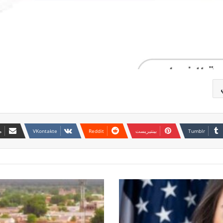
بينتيريست
م
إحباط
عمليات
تسلل
لعناصر