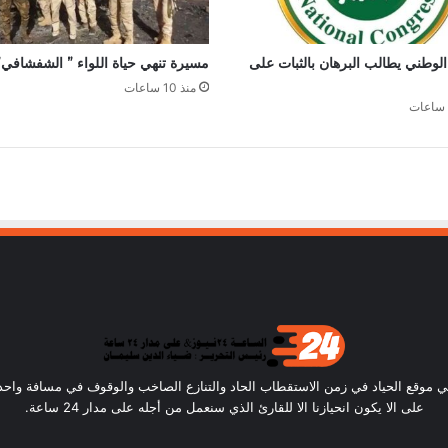
الوطني يطالب البرهان بالثبات على
مسيرة تنهي حياة اللواء ” الشفشافي”
منذ 10 ساعات
ساعة24) أن نكون في موقع الحياد في زمن الاستقطاب الحاد والتنازع الصاخب والوقوف في مسافة و
على الا يكون انحيازنا الا للقارئ الذي سنعمل من أجله على مدار 24 ساعة.