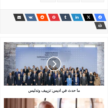
ما
حدث
في
اديس:
تزييف
وتدليس
ما حدث في اديس: تزييف وتدليس
ياسر
عرمان