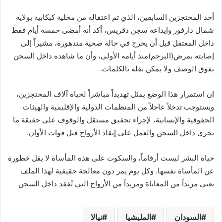
أحد المحتجزين السابقين، الذي تم اعتقاله من محلية كبكابية بولاية
شمال دارفور وإيداعه سجن دقريس، أكد أنه أمضى خمسة أيام فقط
داخل المعتقل قبل أن يخرج في حالة صحية متدهورة، مشيراً إلى
إصابته بمرض(البرجم)منذ أيامه الأولى، وأن ما شاهده داخل السجن
يفوق الوصف ولا يمكن نقله بالكلمات.
إن استمرار هذا الوضع يمثل تهديداً مباشراً لحياة آلاف المحتجزين،
ويستوجب تدخلاً عاجلاً من المنظمات الدولية والإقليمية والهيئات
الحقوقية والإنسانية، لإجراء تحقيق مستقل والوقوف على حقيقة ما
يجري داخل السجن والعمل على إنقاذ الأرواح قبل فوات الأوان.
حياة البشر ليست أرقاماً، والسكوت على هذه المأساة لا يقل خطورة
عن المأساة نفسها. وكل يوم يمر دون معالجة حقيقية لهذا الملف
يعني مزيداً من المعاناة ومزيداً من الأرواح التي تُفقد داخل السجن
السودان
المليشيا
نيالا