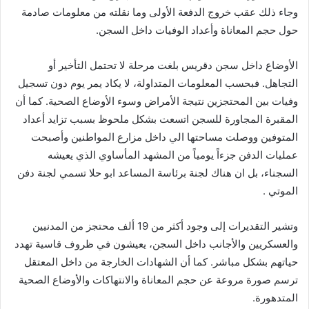
وجاء ذلك عقب خروج الدفعة الأولى وما نقلته من معلومات صادمة
حول حجم المعاناة وأعداد الوفيات داخل السجن.
الأوضاع داخل سجن دقريس بلغت مرحلة لا تحتمل التأخير أو
التجاهل. فبحسب المعلومات المتداولة، لا يكاد يمر يوم دون تسجيل
وفيات بين المحتجزين نتيجة الأمراض وسوء الأوضاع الصحية. كما أن
المقبرة المجاورة للسجن اتسعت بشكل ملحوظ بسبب تزايد أعداد
المتوفين ووصلت مساحتها الي داخل مزارع المواطنين وأصبحت
عمليات الدفن جزءاً يومياً من المشهد المأساوي الذي يعيشه
السجناء، بل ان هناك لجنة برئاسة المساعد ابو حلا تسمي لجنة دفن
الموتي .
وتشير التقديرات إلى وجود أكثر من 19 ألف محتجز من المدنيين
والعسكريين والأجانب داخل السجن، يعيشون في ظروف قاسية تهدد
حياتهم بشكل مباشر. كما أن الشهادات الخارجة من داخل المعتقل
ترسم صورة مروعة عن حجم المعاناة والانتهاكات والأوضاع الصحية
المتدهورة.