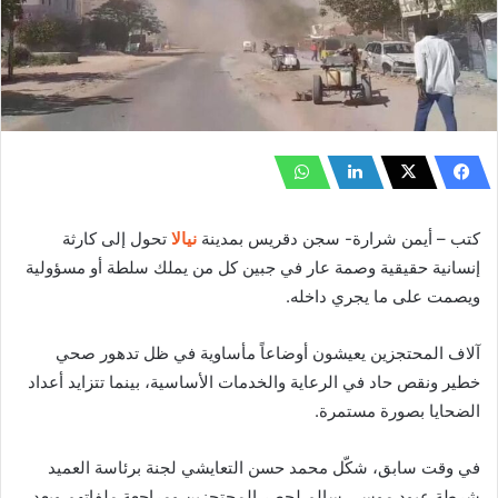
كتب – أيمن شرارة- سجن دقريس بمدينة
نيالا
تحول إلى كارثة
إنسانية حقيقية وصمة عار في جبين كل من يملك سلطة أو مسؤولية
ويصمت على ما يجري داخله.
آلاف المحتجزين يعيشون أوضاعاً مأساوية في ظل تدهور صحي
خطير ونقص حاد في الرعاية والخدمات الأساسية، بينما تتزايد أعداد
الضحايا بصورة مستمرة.
في وقت سابق، شكّل محمد حسن التعايشي لجنة برئاسة العميد
شرطة عبود موسى سالم لحصر المحتجزين ومراجعة ملفاتهم وبعد