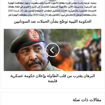
ضد
السودانيين
الحكومة الليبية توضّح بشأن الحملات ضد السودانيين
البرهان
يقترب
من
قلب
الطاولة
وإعلان
حكومة
عسكرية
قابضة
البرهان يقترب من قلب الطاولة وإعلان حكومة عسكرية
قابضة
مقالات ذات صلة