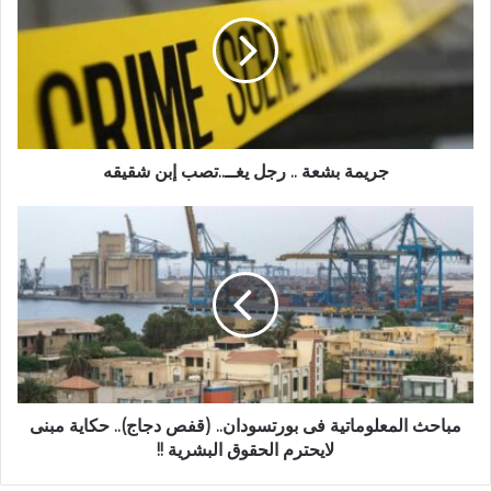
..
رجل
يغــ..تصب
إبن
شقيقه
جريمة بشعة .. رجل يغــ..تصب إبن شقيقه
مباحث
المعلوماتية
فى
بورتسودان..
(قفص
دجاج)..
حكاية
مبنى
لايحترم
الحقوق
مباحث المعلوماتية فى بورتسودان.. (قفص دجاج).. حكاية مبنى
البشرية
لايحترم الحقوق البشرية !!
!!