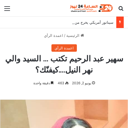
بحث عن
الق
سيناتور أمريكي يخرج من جلسة سرية بشأن السودان ويتحدث مجموعة متوحشة بشكل خاص
الرئيسية
/
اعمدة الرأي
اعمدة الرأي
سهير عبد الرحيم تكتب … السيد والي
نهر النيل….كيفنّك؟
يونيو 2, 2026
463
دقيقة واحدة