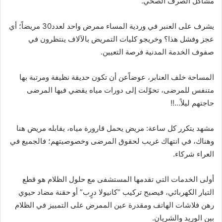
مشاكل الصرف الصحي.
يشرف على العنبر في وردية المساء ممرض واحد لعدد30 مريضاً؛ أي
عجز وفشل هذا؟ وخريجو كليات التمريض بالآلاف ينتظرون في
صفوف الخدمة المدنية فرصة التعيين.
المساحة خلف العنابر، عوضاًعن أن تكون حديقة نظيفة ومرتبة بها
متنفس للمرضى، تحوّلت إلى دورات مياه يقضي فيها المرضى
حاجتهم ليلاً…!!
مشهد يتكرر كل ساعة: مريض يحمل قارورة مياه، يقابله مريض هنا
وهناك، في انتهاك غريب لحقوق المرضى وخصوصيتهم؛ فالجميع في
العراء شركاء.
أولى الخدمات التي تقدمها المستشفى مع حلول الظلام هو قطع
التيار الكهربائي، فيصبح تركيب “كانيولا درٍب” أو حقنة مضاد حيوي
رهن فلاشات الهاتف ومقدرة عين الممرض على التمييز في الظلام
بين الوريد والشريان.