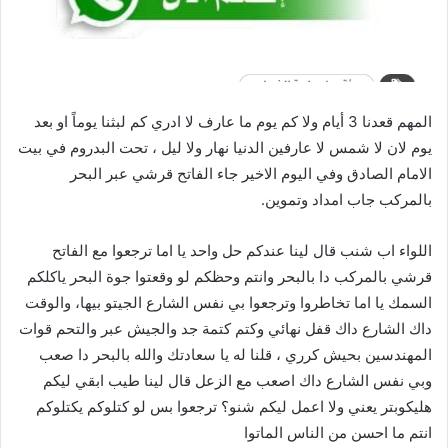
المهم قعدنا 3 أيام ولا كم يوم ما عارف لا ادري كم لبثنا يوماً او بعد
يوم لان لا شمس لا عارفين الدنيا نهار ولا ليل ، تحت البدروم في بيت
الامام الصادق وفي اليوم الاخير جاء الفاتح قرشي عبر البحر
بالمركب جاب امداد وتموين.
اللواء اب شنب قال لينا عندكم حل واحد يا اما ترجعوا مع الفاتح
قرشي بالمركب دا بالبحر وانتم وحظكم لو وقعتوا جوة البحر ياكلكم
السمك يا اما تخاطروا وترجعوا بي نفس الشارع الجيتو بيها، والوقت
داك الشارع داك قفل نهائي وكتم كتمة جد والجيش عبر والتحم قوات
المهندسين بحيش كرري ، قلنا له يا سعادتك والله بالبحر دا صعب
وبي نفس الشارع داك اصعب مع الزعل قال لينا طيب ابقي ليكم
هليكوبتر يعني ولا اعمل ليكم شنو؟ ترجعوا بس لو كتلوكم يكتلوكم
انتم ما احسن من الناس الماتوا