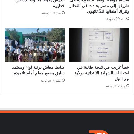
مأساة مؤلمة.. وفاة أم سودانية في
الجيش يحبط محاولة تجسس
طريقها إلى مصر بحادث في القطار
خطيرة
وتترك أطفالها الـ5 تائهون
منذ 30 دقيقة
منذ 29 دقيقة
خطأ غريب في نتيجة طالبة في
ضابط معاش برتبة لواء ومعتمد
امتحانات الشهادة الابتدائية بولاية
سابق يصفع معلم أمام تلاميذه
نهر النيل
منذ 4 ساعات
منذ 32 دقيقة