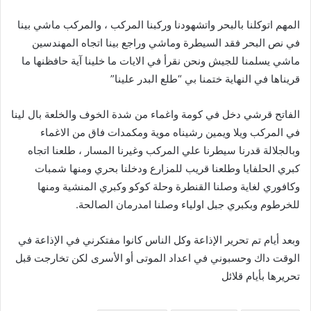
المهم اتوكلنا بالبحر واتشهودنا وركبنا المركب ، والمركب ماشي بينا
في نص البحر فقد السيطرة وماشي وراجع بينا اتجاه المهندسين
ماشي يسلمنا للجيش ونحن نقرأ في الايات ما خلينا آية حافظنها ما
قريناها في النهاية ختمنا بي “طلع البدر علينا”
الفاتح قرشي دخل في كومة واغماء من شدة الخوف والخلعة بال لينا
في المركب ويلا ويمين رشيناه موية ومكمدات فاق من الاغماء
وبالجلالة قدرنا سيطرنا علي المركب وغيرنا المسار ، طلعنا اتجاه
كبري الحلفايا وطلعنا قريب للمزارع ودخلنا بحري ومنها شمبات
وكافوري لغاية وصلنا القنطرة وحلة كوكو وكبري المنشية ومنها
للخرطوم وبكبري جبل اولياء وصلنا امدرمان الصالحة.
وبعد أيام تم تحرير الإذاعة وكل الناس كانوا مفتكرني في الإذاعة في
الوقت داك وحسبوني في اعداد الموتى أو الأسرى لكن تخارجت قبل
تحريرها بأيام قلائل