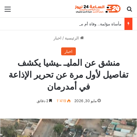
بحث عن
الق
مأساة مؤلمة.. وفاة أم سودانية في طريقها إلى مصر بحادث في القطار وتترك أطفالها الـ5 تائهون
الرئيسية
/
اخبار
اخبار
منشق عن المليـ. ـيشيا يكشف
تفاصيل لأول مرة عن تحرير الإذاعة
في أمدرمان
مايو 30, 2026
1٬419
2 دقائق