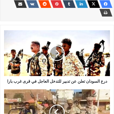
درع
السودان
تعلن
عن
تدبير
للتدخل
العاجل
في
قرى
غرب
درع السودان تعلن عن تدبير للتدخل العاجل في قرى غرب بارا
بارا
مجزرة
دار
حامد
تجبر
مجموعة